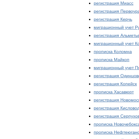
регистрация Миасс
регистрация Первоур
регистрация Керчь
миграционный учет Р
регистрация Альметь
миграционный учет К
прописка Коломна
прописка Майкоп
миграционный учет П
регистрация Одинцов
регистрация Копейск
прописка Хасавюрт
регистрация Новомос
регистрация Кислово
регистрация Серпухо
прописка Новочебокс
прописка Нефтеюган