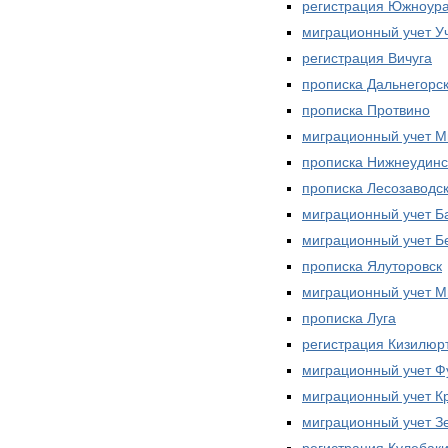
регистрация Южноура
миграционный учет У
регистрация Вичуга
прописка Дальнегорс
прописка Протвино
миграционный учет 
прописка Нижнеудинс
прописка Лесозаводс
миграционный учет Б
миграционный учет Б
прописка Ялуторовск
миграционный учет 
прописка Луга
регистрация Кизилюр
миграционный учет 
миграционный учет К
миграционный учет З
регистрация Кулебак