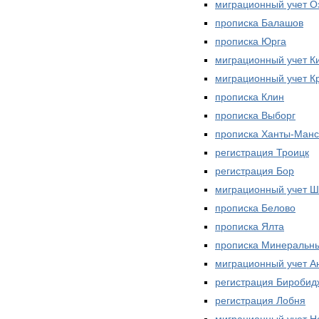
миграционный учет О
прописка Балашов
прописка Юрга
миграционный учет К
миграционный учет К
прописка Клин
прописка Выборг
прописка Ханты-Манс
регистрация Троицк
регистрация Бор
миграционный учет Ш
прописка Белово
прописка Ялта
прописка Минеральн
миграционный учет А
регистрация Биробид
регистрация Лобня
миграционный учет Н