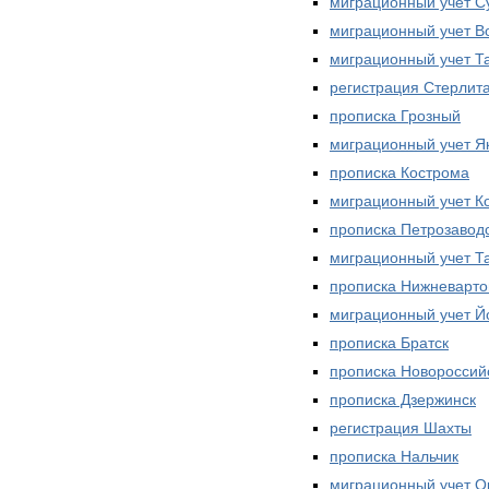
миграционный учет С
миграционный учет В
миграционный учет Т
регистрация Стерлит
прописка Грозный
миграционный учет Як
прописка Кострома
миграционный учет К
прописка Петрозавод
миграционный учет Т
прописка Нижневарто
миграционный учет 
прописка Братск
прописка Новороссий
прописка Дзержинск
регистрация Шахты
прописка Нальчик
миграционный учет О