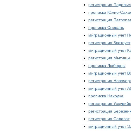
регистрация Подольс
прописка Южно-Саха
регистрация Петропа
прописка Сызрань
миграционный учет Н
регистрация Златоуст
миграционный учет К
регистрация Мытищи
прописка Люберцы
миграционный учет В
регистрация Новочер
миграционный учет А
прописка Находка
регистрация Уссурийс
регистрация Березни
регистрация Салават
миграционный учет Э