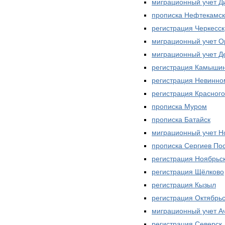
миграционный учет Д
прописка Нефтекамск
регистрация Черкесск
миграционный учет О
миграционный учет Д
регистрация Камыши
регистрация Невинно
регистрация Красного
прописка Муром
прописка Батайск
миграционный учет Н
прописка Сергиев По
регистрация Ноябрьс
регистрация Щёлково
регистрация Кызыл
регистрация Октябрь
миграционный учет А
регистрация Северск