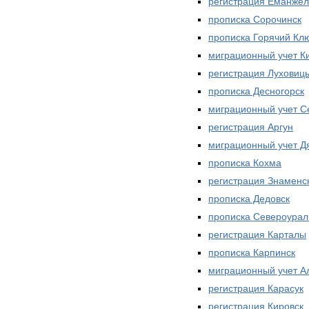
регистрация Еманжел
прописка Сорочинск
прописка Горячий Кл
миграционный учет К
регистрация Луховиц
прописка Десногорск
миграционный учет С
регистрация Аргун
миграционный учет Д
прописка Кохма
регистрация Знаменс
прописка Дедовск
прописка Североурал
регистрация Карталы
прописка Карпинск
миграционный учет А
регистрация Карасук
регистрация Кировск