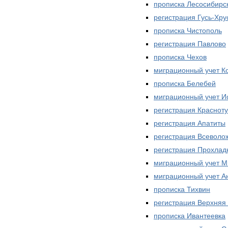
прописка Лесосибирс
регистрация Гусь-Хр
прописка Чистополь
регистрация Павлово
прописка Чехов
миграционный учет К
прописка Белебей
миграционный учет И
регистрация Краснот
регистрация Апатиты
регистрация Всеволо
регистрация Прохлад
миграционный учет М
миграционный учет А
прописка Тихвин
регистрация Верхня
прописка Ивантеевка