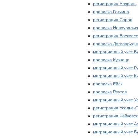
регистрация Назрань
прописка Гатчина
регистрация Саров
прописка Новоуральс
регистрация Воскрес
прописка Долгопрудн
миграционный учет Б
прописка Кузнецк
миграционный учет Г
миграционный учет 
прописка Ейск
прописка Реутов
миграционный учет У
регистрация Усолье-
регистрация Чайковс
миграционный учет А
миграционный учет Б