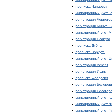
прописка Чапаевск
миграционный учет Г
регистрация Черного
регистрация Минусин
миграционный учет М
регистрация Елабуга
прописка Дубна
прописка Воркута
миграционный учет Е
регистрация Асбест
регистрация Ишим
прописка Феодосия
регистрация Белорец
регистрация Белогорс
миграционный учет К
миграционный учет Л
миграционный учет Г