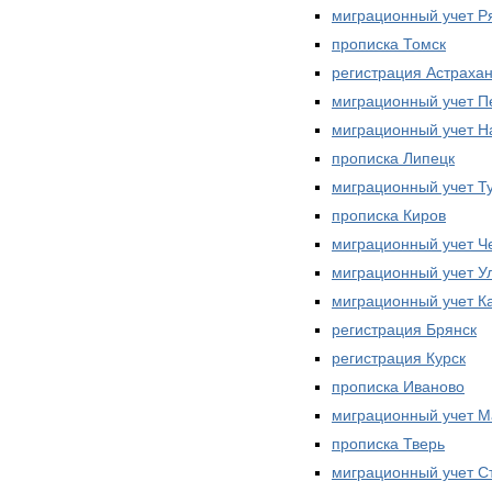
миграционный учет Р
прописка Томск
регистрация Астраха
миграционный учет П
миграционный учет 
прописка Липецк
миграционный учет Т
прописка Киров
миграционный учет Ч
миграционный учет У
миграционный учет К
регистрация Брянск
регистрация Курск
прописка Иваново
миграционный учет М
прописка Тверь
миграционный учет С