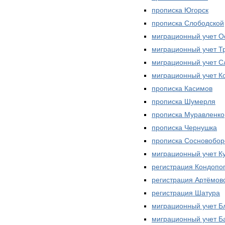
прописка Югорск
прописка Слободской
миграционный учет О
миграционный учет Т
миграционный учет 
миграционный учет К
прописка Касимов
прописка Шумерля
прописка Муравленко
прописка Чернушка
прописка Сосновобор
миграционный учет К
регистрация Кондопо
регистрация Артёмов
регистрация Шатура
миграционный учет Б
миграционный учет Б