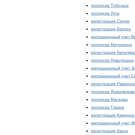
прописка Тобольск
прописка Ухта
регистрация Серов
регистрация Бердск
миграционный учет В
прописка Мичуринск
регистрация Киселёвс
прописка Новотроицк
миграционный учет З
миграционный учет С
регистрация Раменск
прописка Домодедов
прописка Магадан
прописка Глазов
регистрация Каменск
миграционный учет Ж
регистрация Канск