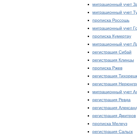
миграционный учет З
миграционный учет Т
прописка Россошь
миграционный учет Г
прописка Кумертау
миграционный учет Л
регистрация Сибай
регистрация Клинцы
прописка Ржев
регистрация Тихорец
регистрация Нерюнгр
миграционный учет А
регистрация Ревда
регистрация Алексан
регистрация Дмитров
прописка Мелеуз
регистрация Сальск