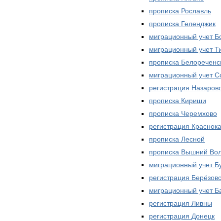
прописка Рославль
прописка Геленджик
миграционный учет Б
миграционный учет Т
прописка Белореченс
миграционный учет С
регистрация Назаров
прописка Кириши
прописка Черемхово
регистрация Краснок
прописка Лесной
прописка Вышний Во
миграционный учет Б
регистрация Берёзов
миграционный учет Б
регистрация Ливны
регистрация Донецк