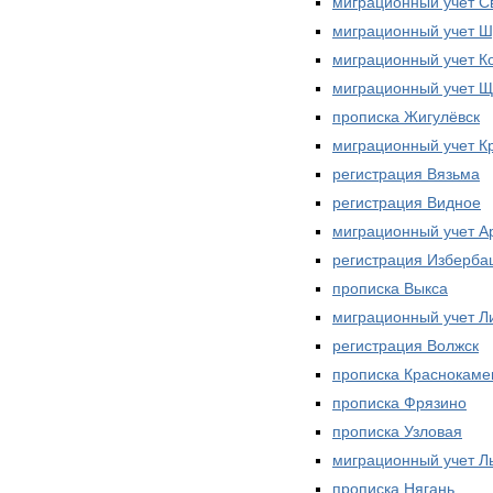
миграционный учет 
миграционный учет Ш
миграционный учет К
миграционный учет Щ
прописка Жигулёвск
миграционный учет К
регистрация Вязьма
регистрация Видное
миграционный учет А
регистрация Изберба
прописка Выкса
миграционный учет Л
регистрация Волжск
прописка Краснокаме
прописка Фрязино
прописка Узловая
миграционный учет Л
прописка Нягань