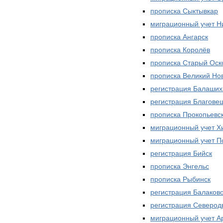
прописка Сыктывкар
миграционный учет Н
прописка Ангарск
прописка Королёв
прописка Старый Оск
прописка Великий Но
регистрация Балаших
регистрация Благове
прописка Прокопьевс
миграционный учет Х
миграционный учет П
регистрация Бийск
прописка Энгельс
прописка Рыбинск
регистрация Балаков
регистрация Северод
миграционный учет А