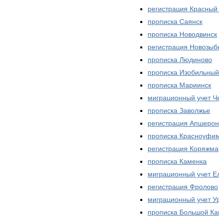
регистрация Красный
прописка Саянск
прописка Новодвинск
регистрация Новозыб
прописка Людиново
прописка Изобильный
прописка Мариинск
миграционный учет Ч
прописка Заволжье
регистрация Апшерон
прописка Красноуфи
регистрация Коряжма
прописка Каменка
миграционный учет Е
регистрация Фролово
миграционный учет У
прописка Большой К