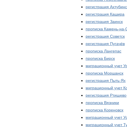
регистрация Ахтубинс
регистрация Кашира
регистрация Заинск
прописка Камень-на-
регистрация Советск
регистрация Пугачёв
прописка Лангепас
прописка Бирск
миграционный учет У
прописка Моршанск
регистрация Пыть-Ях
миграционный учет К
регистрация Ртищево
прописка Вязники
прописка Кореновск
миграционный учет У
миграционный учет Т