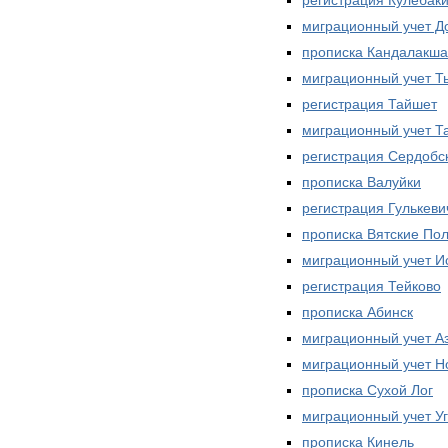
миграционный учет Д
прописка Кандалакша
миграционный учет Т
регистрация Тайшет
миграционный учет Т
регистрация Сердобс
прописка Валуйки
регистрация Гулькеви
прописка Вятские По
миграционный учет И
регистрация Тейково
прописка Абинск
миграционный учет А
миграционный учет Н
прописка Сухой Лог
миграционный учет У
прописка Кинель