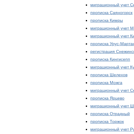
миграционный учет С
прописка Саяногорск
прописка Кимры
миграционный учет М
миграционный учет К
прописка Урус-Марта
регистрация Снежинс
прописка Кингисепп
миграционный учет К
прописка Шелехов
прописка Можга
миграционный учет С
прописка Ярцево
миграционный учет 
прописка Отрадный
прописка Торжок
миграционный учет Р