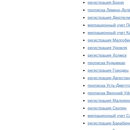
регистрация Борзя
прописка Ликино-Дул
регистрация Дюртюл
миграционный учет П
миграционный учет К
регистрация Малгобе
регистрация Удомля
регистрация Холмск
прописка Кудымкар
регистрация Городец
регистрация Дагестан
прописка Усть-Джегут
прописка Верхний У
регистрация Малояро
регистрация Скопин
миграционный учет С
регистрация Барабин