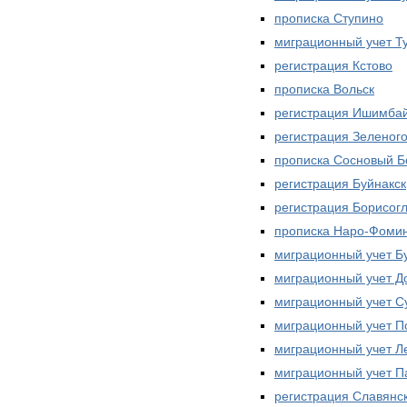
прописка Ступино
миграционный учет Т
регистрация Кстово
прописка Вольск
регистрация Ишимба
регистрация Зеленог
прописка Сосновый Б
регистрация Буйнакск
регистрация Борисог
прописка Наро-Фоми
миграционный учет Б
миграционный учет Д
миграционный учет С
миграционный учет П
миграционный учет Л
миграционный учет П
регистрация Славянс