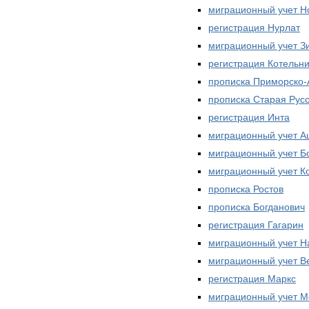
миграционный учет Н
регистрация Нурлат
миграционный учет З
регистрация Котельн
прописка Приморско-
прописка Старая Рус
регистрация Инта
миграционный учет А
миграционный учет Б
миграционный учет К
прописка Ростов
прописка Богданович
регистрация Гагарин
миграционный учет Н
миграционный учет В
регистрация Маркс
миграционный учет М